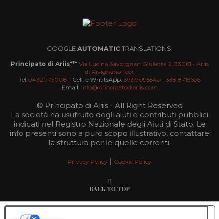
GOOGLE
AUTOMATIC
TRANSLATIONS:
Principato di Ariis***
Via Lucina Savorgnan Giulietta 2, 33061 - Ariis
di Rivignano Teor
Tel
0432.775008
- Cell. e WhatsApp:
393.9095542
–
338.8715696
Email:
info@principatodiariis.com
© Principato di Ariis - All Right Reserved
La società ha usufruito degli aiuti e contributi pubblici
indicati nel Registro Nazionale degli Aiuti di Stato. Le
info presenti sono a puro scopo illustrativo, contattare
la struttura per le quelle correnti.
|
Privacy Policy
Cookie Policy
BACK TO TOP
LE TUE PREFERENZE RELATIVE ALLA