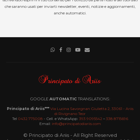
che saranno usati per inviarti newsletter, eventi, notizie e aggiornamenti,
anche automatici.
GOOGLE
AUTOMATIC
TRANSLATIONS:
Principato di Ariis***
Via Lucina Savorgnan Giulietta 2, 33061 - Ariis
di Rivignano Teor
Tel
0432.775008
- Cell. e WhatsApp:
393.9095542
–
338.8715696
Email:
info@principatodiariis.com
© Principato di Ariis - All Right Reserved