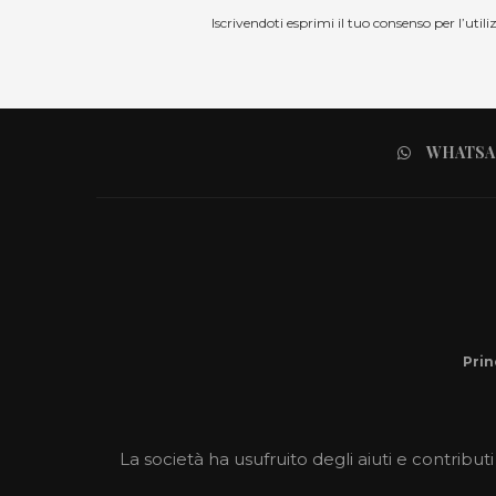
Iscrivendoti esprimi il tuo consenso per l’uti
WHATSA
Prin
La società ha usufruito degli aiuti e contributi