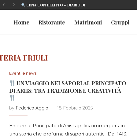
CENA CON DELITTO – DIARIO DI...
SAN VALENTINO AL PRINCIPATO DI ARIIS...
PROMO BENVENUTO: OFFERTO DALLA CASA
MENÙ PER GRUPPI – VALIDO DA...
NUOVO MENU ALLA CARTA PRINCIPATO DI...
NUOVO MENU MADE IN FVG PRINCIPATO...
CENA CON DELITTO – DIARIO DI...
SAN VALENTINO AL PRINCIPATO DI ARIIS...
Home
Ristorante
Matrimoni
Gruppi
TERIA FRIULI
Eventi e news
UN VIAGGIO NEI SAPORI AL PRINCIPATO
DI ARIIS: TRA TRADIZIONE E CREATIVITÀ
by
Federico Aggio
18 Febbraio 2025
Entrare al Principato di Ariis significa immergersi in
una storia che profuma di sapori autentici. Dal 1413,