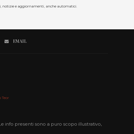
nti, notizie e aggiornamenti, anche automatici.
EMAIL
o Teor
 Le info presenti sono a puro scopo illustrativo,