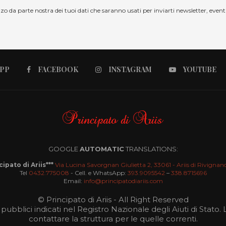
lizzo da parte nostra dei tuoi dati che saranno usati per inviarti newsletter, eve
PP
FACEBOOK
INSTAGRAM
YOUTUBE
GOOGLE
AUTOMATIC
TRANSLATIONS:
cipato di Ariis***
Via Lucina Savorgnan Giulietta 2, 33061 - Ariis di Rivignan
Tel
0432.775008
- Cell. e WhatsApp:
393.9095542
–
338.8715696
Email:
info@principatodiariis.com
© Principato di Ariis - All Right Reserved
 pubblici indicati nel Registro Nazionale degli Aiuti di Stato.
contattare la struttura per le quelle correnti.