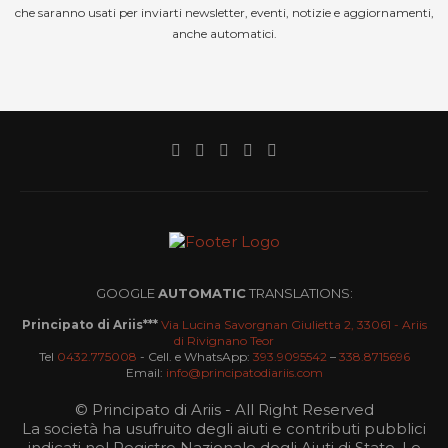
che saranno usati per inviarti newsletter, eventi, notizie e aggiornamenti,
anche automatici.
GOOGLE
AUTOMATIC
TRANSLATIONS:
Principato di Ariis***
Via Lucina Savorgnan Giulietta 2, 33061 - Ariis
di Rivignano Teor
Tel
0432.775008
- Cell. e WhatsApp:
393.9095542
–
338.8715696
Email:
info@principatodiariis.com
© Principato di Ariis - All Right Reserved
La società ha usufruito degli aiuti e contributi pubblici
indicati nel Registro Nazionale degli Aiuti di Stato. Le